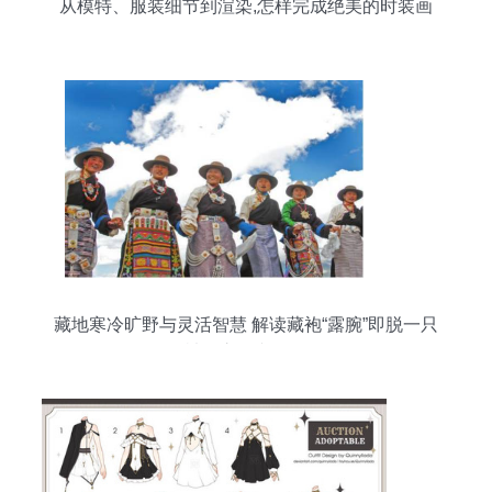
从模特、服装细节到渲染,怎样完成绝美的时装画
藏地寒冷旷野与灵活智慧 解读藏袍“露腕”即脱一只
袖子之人文符码