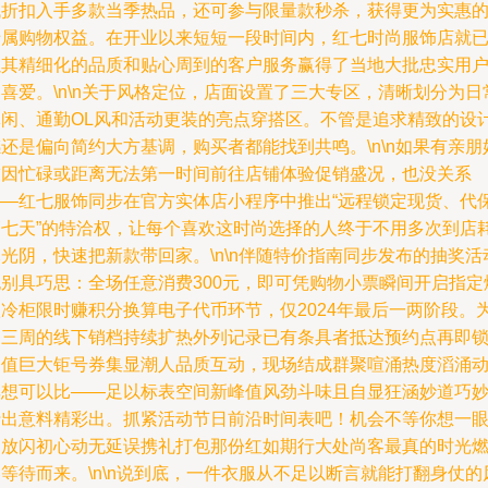
低折扣入手多款当季热品，还可参与限量款秒杀，获得更为实惠
专属购物权益。在开业以来短短一段时间内，红七时尚服饰店就
以其精细化的品质和贴心周到的客户服务赢得了当地大批忠实用
喜爱。\n\n关于风格定位，店面设置了三大专区，清晰划分为日
休闲、通勤OL风和活动更装的亮点穿搭区。不管是追求精致的设
还是偏向简约大方基调，购买者都能找到共鸣。\n\n如果有亲朋
友因忙碌或距离无法第一时间前往店铺体验促销盛况，也没关系
——红七服饰同步在官方实体店小程序中推出“远程锁定现货、代
管七天”的特洽权，让每个喜欢这时尚选择的人终于不用多次到店
光阴，快速把新款带回家。\n\n伴随特价指南同步发布的抽奖活
也别具巧思：全场任意消费300元，即可凭购物小票瞬间开启指定
款冷柜限时赚积分换算电子代币环节，仅2024年最后一两阶段。
期三周的线下销档持续扩热外列记录已有条具者抵达预约点再即
定值巨大钜号券集显潮人品质互动，现场结成群聚喧涌热度滔涌
非想可以比——足以标表空间新峰值风劲斗味且自显狂涵妙道巧
行出意料精彩出。抓紧活动节日前沿时间表吧！机会不等你想一
绽放闪初心动无延误携礼打包那份红如期行大处尚客最真的时光
等待而来。\n\n说到底，一件衣服从不足以断言就能打翻身仗的